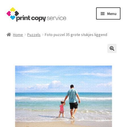
Ga
Ga
Menu
door
naar
naar
de
Home
navigatie
inhoud
Home
Puzzels
Foto puzzel 35 grote stukjes liggend
Afrekenen
Contact
Mijn account
Producten
Winkelmand