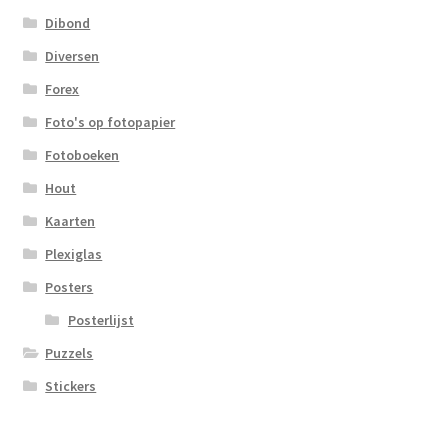
Dibond
Diversen
Forex
Foto's op fotopapier
Fotoboeken
Hout
Kaarten
Plexiglas
Posters
Posterlijst
Puzzels
Stickers