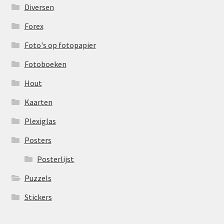
Diversen
Forex
Foto's op fotopapier
Fotoboeken
Hout
Kaarten
Plexiglas
Posters
Posterlijst
Puzzels
Stickers